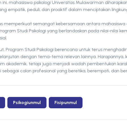
m ini, mahasiswa psikologi Universitas Mulawarman diharap
yang empatik, peduli, dan proaktif dalam menciptakan lingku
ligus memperkuat semangat kebersamaan antara mahasiswa
ram Studi Psikologi yang berlandaskan pada nilai-nilai k
ial.
jut, Program Studi Psikologi berencana untuk terus menghadi
elanjutan dengan tema-tema relevan lainnya. Harapannya, 
um akademik, tetapi juga menjadi wadah pembentukan karak
i sebagai calon profesional yang beretika, berempati, dan b
Psikogiunmul
Fisipunmul