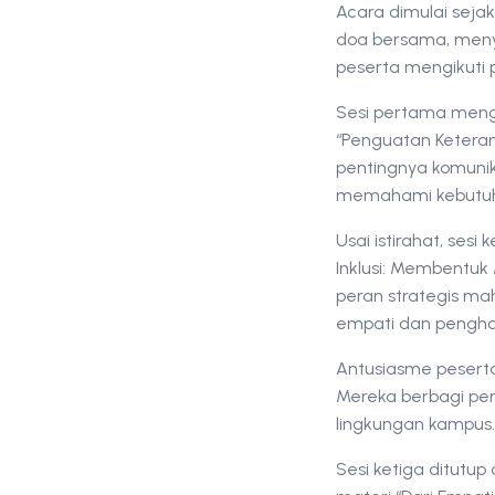
Acara dimulai seja
doa bersama, menya
peserta mengikuti 
Sesi pertama mengh
“Penguatan Keteram
pentingnya komunik
memahami kebutuha
Usai istirahat, sesi
Inklusi: Membentuk
peran strategis ma
empati dan pengha
Antusiasme peserta
Mereka berbagi pen
lingkungan kampus.
Sesi ketiga ditutup 