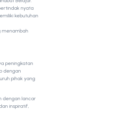
habat Belajar.”
ertindak nyata
miliki kebutuhan
yang menambah
ya peningkatan
up dengan
uruh pihak yang
an dengan lancar
n inspiratif,