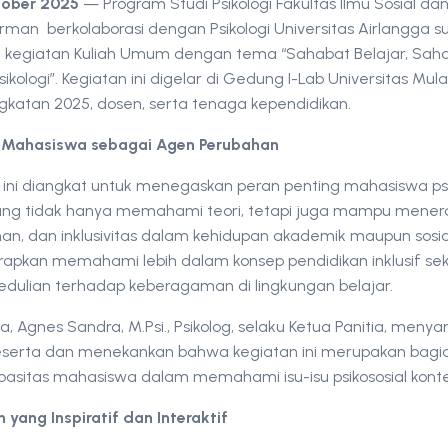
tober 2025
— Program Studi Psikologi Fakultas Ilmu Sosial dan 
rman berkolaborasi dengan Psikologi Universitas Airlangga s
egiatan Kuliah Umum dengan tema “Sahabat Belajar, Sahaba
kologi”. Kegiatan ini digelar di Gedung I-Lab Universitas Mu
katan 2025, dosen, serta tenaga kependidikan.
 Mahasiswa sebagai Agen Perubahan
ni diangkat untuk menegaskan peran penting mahasiswa psi
g tidak hanya memahami teori, tetapi juga mampu menerapk
n, dan inklusivitas dalam kehidupan akademik maupun sosial
arapkan memahami lebih dalam konsep pendidikan inklusif sek
ulian terhadap keberagaman di lingkungan belajar.
Agnes Sandra, M.Psi., Psikolog, selaku Ketua Panitia, menya
eserta dan menekankan bahwa kegiatan ini merupakan bagia
sitas mahasiswa dalam memahami isu-isu psikososial kont
 yang Inspiratif dan Interaktif