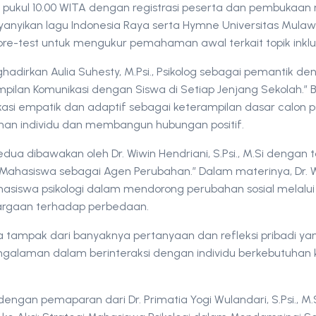
k pukul 10.00 WITA dengan registrasi peserta dan pembukaan 
nyikan lagu Indonesia Raya serta Hymne Universitas Mulawa
pre-test untuk mengukur pemahaman awal terkait topik inklu
adirkan Aulia Suhesty, M.Psi., Psikolog sebagai pemantik de
pilan Komunikasi dengan Siswa di Setiap Jenjang Sekolah.”
asi empatik dan adaptif sebagai keterampilan dasar calon p
n individu dan membangun hubungan positif.
 kedua dibawakan oleh Dr. Wiwin Hendriani, S.Psi., M.Si dengan t
 Mahasiswa sebagai Agen Perubahan.” Dalam materinya, Dr. 
hasiswa psikologi dalam mendorong perubahan sosial melalui 
rgaan terhadap perbedaan.
 tampak dari banyaknya pertanyaan dan refleksi pribadi ya
galaman dalam berinteraksi dengan individu berkebutuhan k
dengan pemaparan dari Dr. Primatia Yogi Wulandari, S.Psi., M.Si