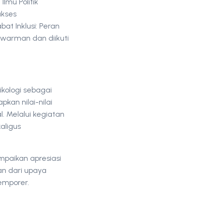
Ilmu Politik
ukses
t Inklusi: Peran
lawarman dan diikuti
kologi sebagai
an nilai-nilai
. Melalui kegiatan
aligus
mpaikan apresiasi
n dari upaya
emporer.