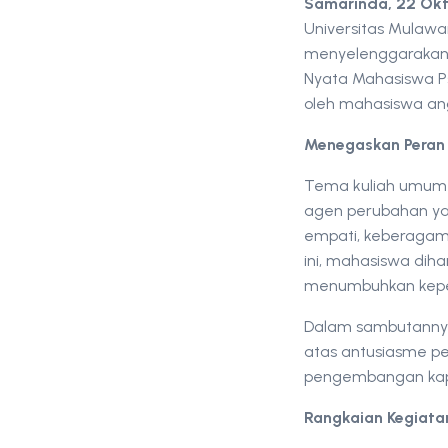
Samarinda, 22 Ok
Universitas Mulawa
menyelenggarakan k
Nyata Mahasiswa Psi
oleh mahasiswa ang
Menegaskan Peran
Tema kuliah umum i
agen perubahan yan
empati, keberagama
ini, mahasiswa dih
menumbuhkan keped
Dalam sambutannya, 
atas antusiasme p
pengembangan kapa
Rangkaian Kegiatan