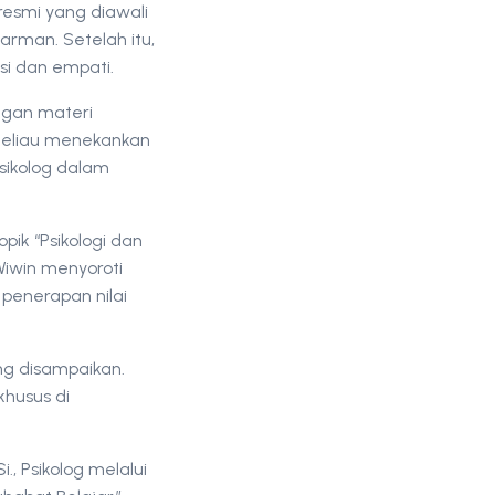
resmi yang diawali
rman. Setelah itu,
si dan empati.
ngan materi
 Beliau menekankan
sikolog dalam
opik “Psikologi dan
Wiwin menyoroti
penerapan nilai
ng disampaikan.
husus di
., Psikolog melalui