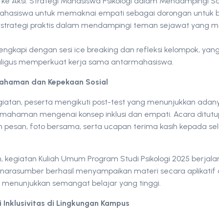
 ke Aksi: Strategi Mahasiswa Psikologi dalam Mendampingi Sa
ahasiswa untuk memaknai empati sebagai dorongan untuk b
strategi praktis dalam mendampingi teman sejawat yang me
dilengkapi dengan sesi ice breaking dan refleksi kelompok, 
aligus memperkuat kerja sama antarmahasiswa.
ahaman dan Kepekaan Sosial
giatan, peserta mengikuti post-test yang menunjukkan adan
emahaman mengenai konsep inklusi dan empati. Acara ditut
pesan, foto bersama, serta ucapan terima kasih kepada sel
, kegiatan Kuliah Umum Program Studi Psikologi 2025 berjal
a narasumber berhasil menyampaikan materi secara aplikatif da
 menunjukkan semangat belajar yang tinggi.
 Inklusivitas di Lingkungan Kampus