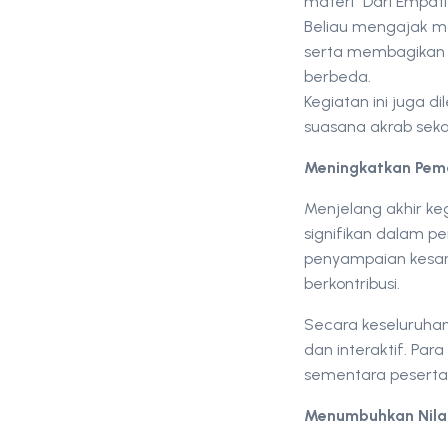
materi “Dari Empati
Beliau mengajak m
serta membagikan 
berbeda.
Kegiatan ini juga 
suasana akrab sek
Meningkatkan Pem
Menjelang akhir ke
signifikan dalam p
penyampaian kesan 
berkontribusi.
Secara keseluruhan
dan interaktif. Par
sementara peserta
Menumbuhkan Nilai