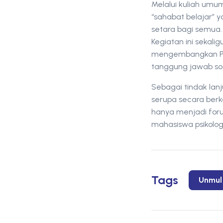
Melalui kuliah umu
“sahabat belajar” 
setara bagi semua.
Kegiatan ini seka
mengembangkan Prog
tanggung jawab sos
Sebagai tindak lan
serupa secara berk
hanya menjadi for
mahasiswa psikolog
Tags
Unmul